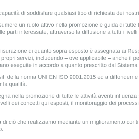
e capacità di soddisfare qualsiasi tipo di richiesta dei nost
umere un ruolo attivo nella promozione e guida di tutte le 
arti interessate, attraverso la diffusione a tutti i livelli 
a misurazione di quanto sopra esposto è assegnata ai Res
ei propri servizi, includendo – ove applicabile – anche il
ngano eseguite in accordo a quanto prescritto dal Sistema
siti della norma UNI EN ISO 9001:2015 ed a diffonderne i p
 la qualità.
gna nella promozione di tutte le attività aventi influenza
 livelli dei concetti qui esposti, il monitoraggio dei proces
tà di ciò che realizziamo mediante un miglioramento conti
o.