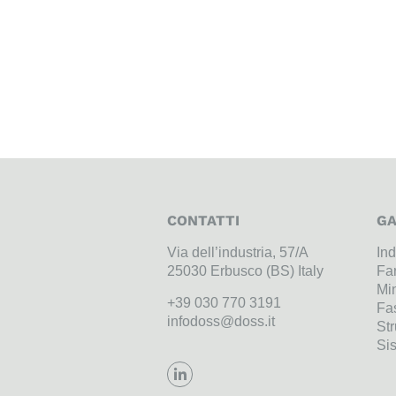
CONTATTI
GA
Via dell’industria, 57/A
Ind
25030 Erbusco (BS) Italy
Fa
Min
+39 030 770 3191
Fa
infodoss@doss.it
Str
Sis